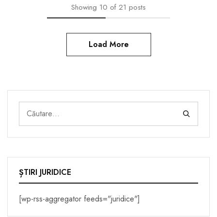
Showing
10
of
21
posts
Load More
ȘTIRI JURIDICE
[wp-rss-aggregator feeds="juridice"]