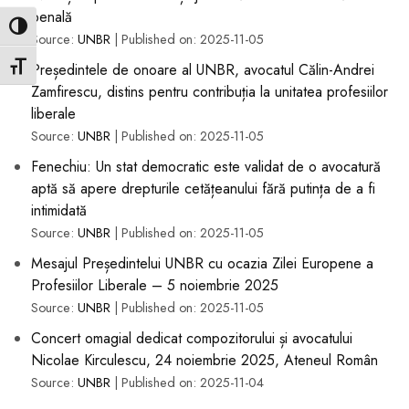
penală
Toggle High Contrast
Source:
UNBR
Published on: 2025-11-05
Toggle Font size
Președintele de onoare al UNBR, avocatul Călin-Andrei
Zamfirescu, distins pentru contribuția la unitatea profesiilor
liberale
Source:
UNBR
Published on: 2025-11-05
Fenechiu: Un stat democratic este validat de o avocatură
aptă să apere drepturile cetățeanului fără putința de a fi
intimidată
Source:
UNBR
Published on: 2025-11-05
Mesajul Președintelui UNBR cu ocazia Zilei Europene a
Profesiilor Liberale – 5 noiembrie 2025
Source:
UNBR
Published on: 2025-11-05
Concert omagial dedicat compozitorului și avocatului
Nicolae Kirculescu, 24 noiembrie 2025, Ateneul Român
Source:
UNBR
Published on: 2025-11-04