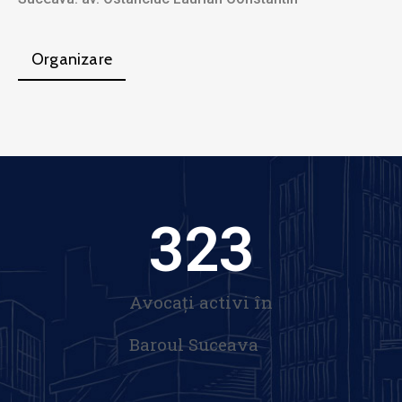
Organizare
323
Avocați activi în
Baroul Suceava